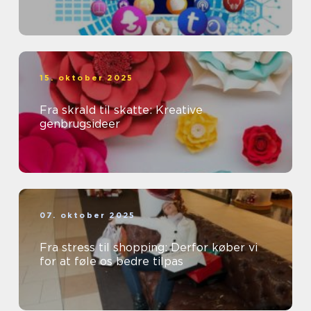
15. oktober 2025
Fra skrald til skatte: Kreative
genbrugsideer
07. oktober 2025
Fra stress til shopping: Derfor køber vi
for at føle os bedre tilpas