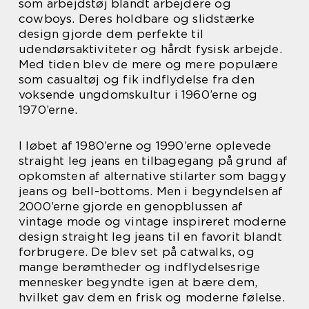
som arbejdstøj blandt arbejdere og
cowboys. Deres holdbare og slidstærke
design gjorde dem perfekte til
udendørsaktiviteter og hårdt fysisk arbejde.
Med tiden blev de mere og mere populære
som casualtøj og fik indflydelse fra den
voksende ungdomskultur i 1960’erne og
1970’erne.
I løbet af 1980’erne og 1990’erne oplevede
straight leg jeans en tilbagegang på grund af
opkomsten af alternative stilarter som baggy
jeans og bell-bottoms. Men i begyndelsen af
2000’erne gjorde en genopblussen af
vintage mode og vintage inspireret moderne
design straight leg jeans til en favorit blandt
forbrugere. De blev set på catwalks, og
mange berømtheder og indflydelsesrige
mennesker begyndte igen at bære dem,
hvilket gav dem en frisk og moderne følelse.