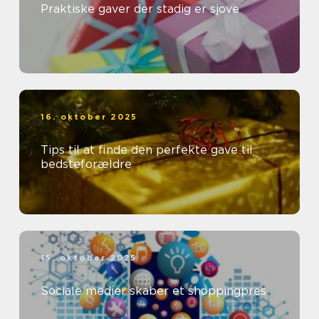
Praktiske gaver der stadig er sjove
16. oktober 2025
Tips til at finde den perfekte gave til
bedsteforældre
15. oktober 2025
Sociale medier skaber et shoppingpres