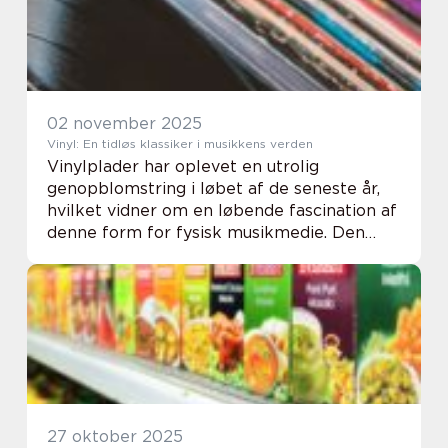
02 november 2025
Vinyl: En tidløs klassiker i musikkens verden
Vinylplader har oplevet en utrolig
genopblomstring i løbet af de seneste år,
hvilket vidner om en løbende fascination af
denne form for fysisk musikmedie. Den
varme og autentiske lyd, sammen med det
fysiske format, som byder p&ari...
27 oktober 2025