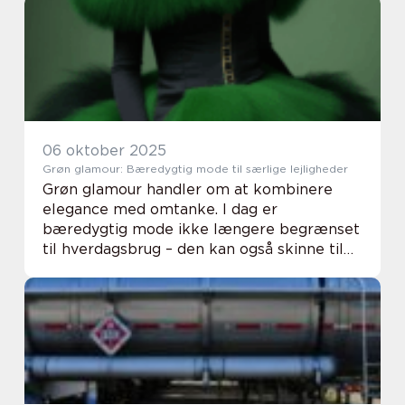
sammenligningsgrundlag. Når vi ...
06 oktober 2025
Grøn glamour: Bæredygtig mode til særlige lejligheder
Grøn glamour handler om at kombinere
elegance med omtanke. I dag er
bæredygtig mode ikke længere begrænset
til hverdagsbrug – den kan også skinne til
bryllupper, fester og andre særlige
lejligheder. At v&ael...