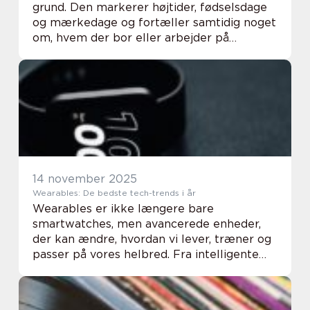
grund. Den markerer højtider, fødselsdage
og mærkedage og fortæller samtidig noget
om, hvem der bor eller arbejder på
adressen. Når flaget går til tops, lægger
både naboer og forbipasserende mærke til
det. Derf...
14 november 2025
Wearables: De bedste tech-trends i år
Wearables er ikke længere bare
smartwatches, men avancerede enheder,
der kan ændre, hvordan vi lever, træner og
passer på vores helbred. Fra intelligente
armbånd til smarte briller og trådløse
høreapp...