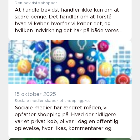
Den bevidste shopper
At handle bevidst handler ikke kun om at
spare penge. Det handler om at forstå,
hvad vi køber, hvorfor vi køber det, og
hvilken indvirkning det har på både vores
liv og verden omkring os. Som bevidst
shopper tager du a...
15 oktober 2025
Sociale medier skaber et shoppingpres
Sociale medier har ændret måden, vi
opfatter shopping på. Hvad der tidligere
var et privat køb, bliver i dag en offentlig
oplevelse, hvor likes, kommentarer og
delinger skaber et konstant