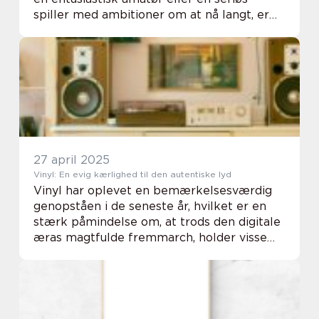
spiller med ambitioner om at nå langt, er
kvaliteten af dit udstyr afgørende for d...
27 april 2025
Vinyl: En evig kærlighed til den autentiske lyd
Vinyl har oplevet en bemærkelsesværdig
genopståen i de seneste år, hvilket er en
stærk påmindelse om, at trods den digitale
æras magtfulde fremmarch, holder visse
klassiske formater sig ved og kære. Det...