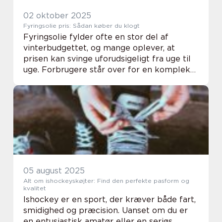
02 oktober 2025
Fyringsolie pris: Sådan køber du klogt
Fyringsolie fylder ofte en stor del af
vinterbudgettet, og mange oplever, at
prisen kan svinge uforudsigeligt fra uge til
uge. Forbrugere står over for en kompleks
blanding af faktorer, som tilsammen afgør,
hvad det koster at fylde tanke...
05 august 2025
Alt om ishockeyskøjter: Find den perfekte pasform og
kvalitet
Ishockey er en sport, der kræver både fart,
smidighed og præcision. Uanset om du er
en entusiastisk amatør eller en seriøs