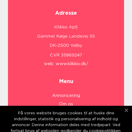
Adresse
web:
www.klikko.dk/
Menu
Annoncering
Om os
Cookies
På vores website bruges cookies til at huske dine
indstillinger, statistik og personalisering af indhold og
Kontakt os
annoncer. Denne information deles med tredjepart. Ved
Sitemap
fortsat brug af websiden godkender du cookiepolitikken.