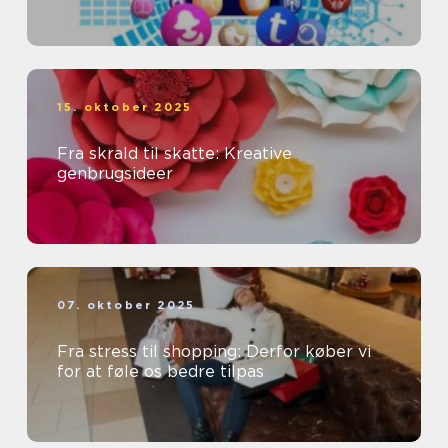
15. oktober 2025
Fra skrald til skatte: Kreative
genbrugsideer
07. oktober 2025
Fra stress til shopping: Derfor køber vi
for at føle os bedre tilpas