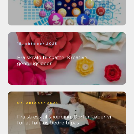
15. oktober 2025
Fra skrald til skatte: Kreative
genbrugsideer
07. oktober 2025
Fra stress til shopping: Derfor køber vi
for at føle os bedre tilpas