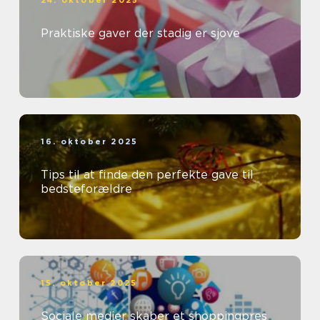
24. oktober 2025
Praktiske gaver der stadig er sjove
16. oktober 2025
Tips til at finde den perfekte gave til
bedsteforældre
15. oktober 2025
Sociale medier skaber et shoppingpres