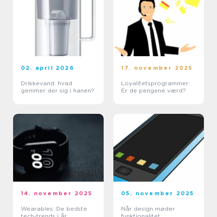
02. april 2026
17. november 2025
Drikkevand: hvad
Loyalitetsprogrammer:
gemmer der sig i hanen?
Er de pengene værd?
14. november 2025
05. november 2025
Wearables: De bedste
Når design møder
tech-trends i år
funktionalitet