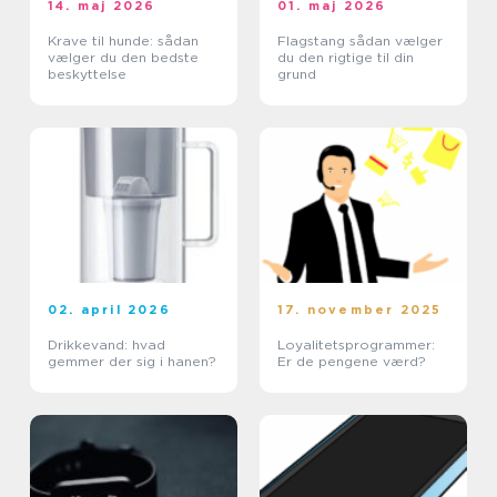
14. maj 2026
01. maj 2026
Krave til hunde: sådan
Flagstang sådan vælger
vælger du den bedste
du den rigtige til din
beskyttelse
grund
02. april 2026
17. november 2025
Drikkevand: hvad
Loyalitetsprogrammer:
gemmer der sig i hanen?
Er de pengene værd?