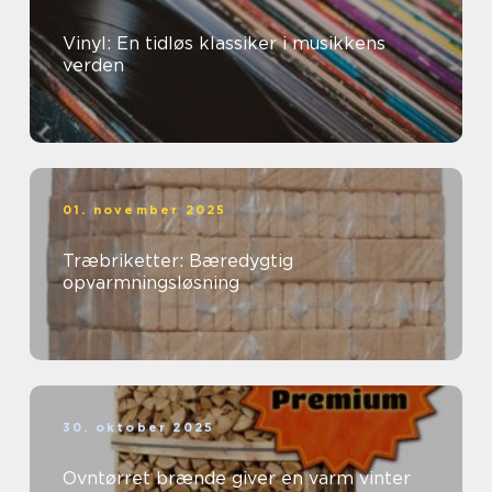
Vinyl: En tidløs klassiker i musikkens
verden
01. november 2025
Træbriketter: Bæredygtig
opvarmningsløsning
30. oktober 2025
Ovntørret brænde giver en varm vinter