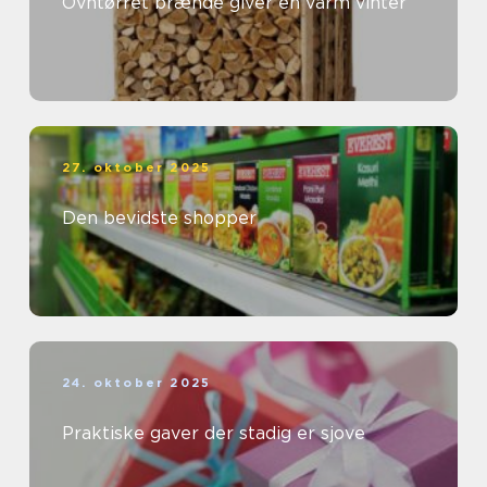
Ovntørret brænde giver en varm vinter
27. oktober 2025
Den bevidste shopper
24. oktober 2025
Praktiske gaver der stadig er sjove