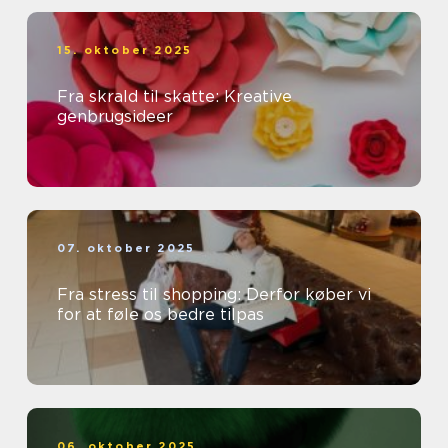
15. oktober 2025
Fra skrald til skatte: Kreative
genbrugsideer
07. oktober 2025
Fra stress til shopping: Derfor køber vi
for at føle os bedre tilpas
06. oktober 2025