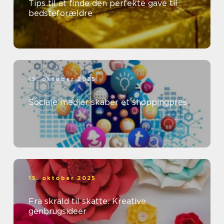
Tips til at finde den perfekte gave til
bedsteforældre
15. oktober 2025
Sociale medier skaber et shoppingpres
15. oktober 2025
Fra skrald til skatte: Kreative
genbrugsideer