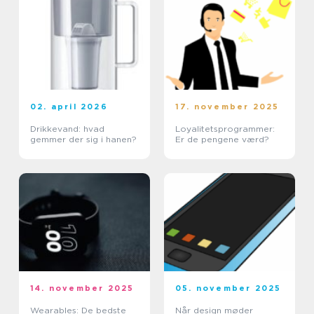
02. april 2026
17. november 2025
Drikkevand: hvad
Loyalitetsprogrammer:
gemmer der sig i hanen?
Er de pengene værd?
14. november 2025
05. november 2025
Wearables: De bedste
Når design møder