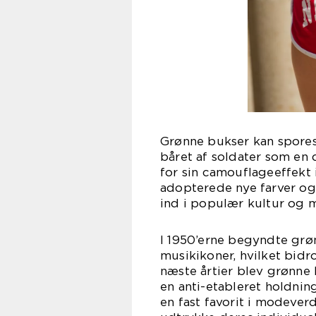
Grønne bukser kan spores 
båret af soldater som en 
for sin camouflageeffekt 
adopterede nye farver og
ind i populær kultur og
I 1950’erne begyndte grøn
musikikoner, hvilket bidro
næste årtier blev grønn
en anti-etableret holdnin
en fast favorit i modeve