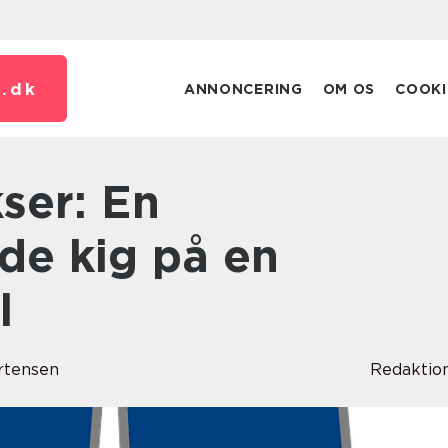
.
dk
ANNONCERING
OM OS
COOKI
e kig på en
l
rtensen
Redaktio