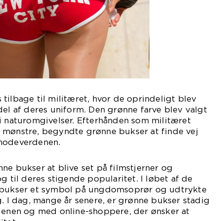
tilbage til militæret, hvor de oprindeligt blev
del af deres uniform. Den grønne farve blev valgt
i naturomgivelser. Efterhånden som militæret
 mønstre, begyndte grønne bukser at finde vej
 modeverdenen.
ne bukser at blive set på filmstjerner og
g til deres stigende popularitet. I løbet af de
e bukser et symbol på ungdomsoprør og udtrykte
g. I dag, mange år senere, er grønne bukser stadig
rdenen og med online-shoppere, der ønsker at