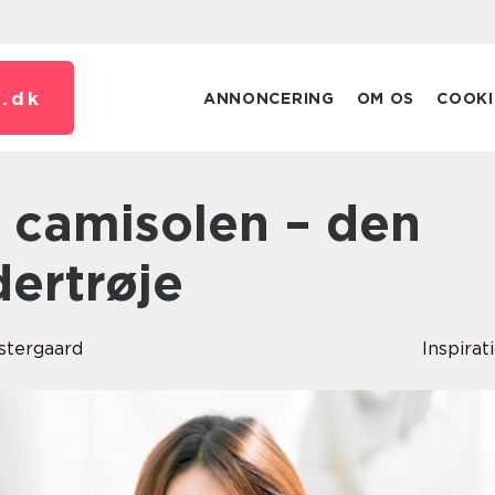
.
dk
ANNONCERING
OM OS
COOKI
ertrøje
stergaard
Inspirat