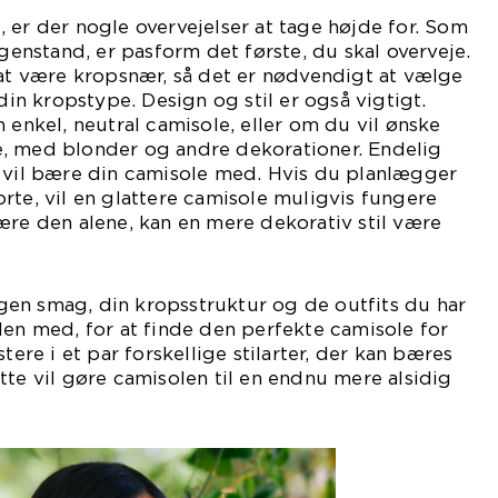
 er der nogle overvejelser at tage højde for. Som
nstand, er pasform det første, du skal overveje.
 at være kropsnær, så det er nødvendigt at vælge
 din kropstype. Design og stil er også vigtigt.
 enkel, neutral camisole, eller om du vil ønske
, med blonder og andre dekorationer. Endelig
u vil bære din camisole med. Hvis du planlægger
rte, vil en glattere camisole muligvis fungere
ære den alene, kan en mere dekorativ stil være
en smag, din kropsstruktur og de outfits du har
len med, for at finde den perfekte camisole for
tere i et par forskellige stilarter, der kan bæres
tte vil gøre camisolen til en endnu mere alsidig