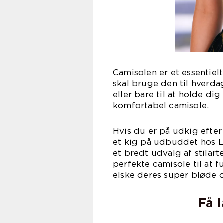
Camisolen er et essentiel
skal bruge den til hverda
eller bare til at holde di
komfortabel camisole.
Hvis du er på udkig efte
et kig på udbuddet hos L
et bredt udvalg af stilart
perfekte camisole til at f
elske deres super bløde o
Få 