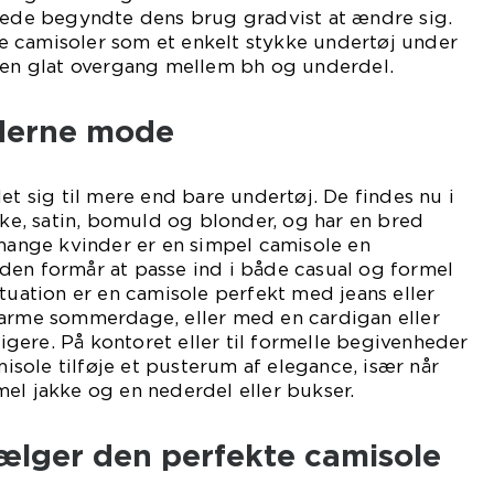
drede begyndte dens brug gradvist at ændre sig.
 camisoler som et enkelt stykke undertøj under
e en glat overgang mellem bh og underdel.
oderne mode
et sig til mere end bare undertøj. De findes nu i
ilke, satin, bomuld og blonder, og har en bred
 mange kvinder er en simpel camisole en
den formår at passe ind i både casual og formel
ituation er en camisole perfekt med jeans eller
varme sommerdage, eller med en cardigan eller
øligere. På kontoret eller til formelle begivenheder
amisole tilføje et pusterum af elegance, især når
el jakke og en nederdel eller bukser.
lger den perfekte camisole