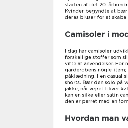
starten af det 20. århun
Kvinder begyndte at bære
deres bluser for at skab
Camisoler i m
I dag har camisoler udvikl
forskellige stoffer som s
vifte af anvendelser. For
garderobens nögle-item; 
påklædning. I en casual s
shorts. Bær den solo på 
jakke, når vejret bliver k
kan en silke eller satin c
den er parret med en form
Hvordan man væ