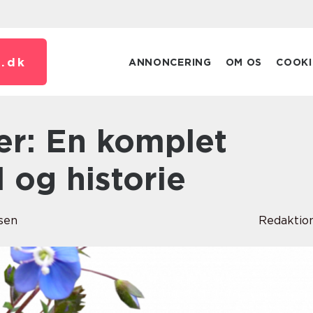
.
dk
ANNONCERING
OM OS
COOKI
il og historie
sen
Redaktio