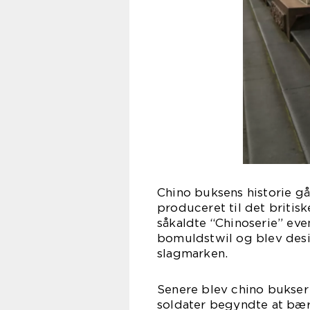
Chino buksens historie går
produceret til det britis
såkaldte “Chinoserie” even
bomuldstwil og blev desi
slagmarken.
Senere blev chino bukser
soldater begyndte at bæ