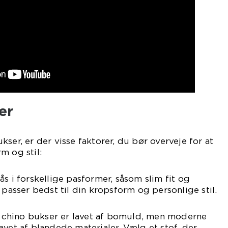
er
ser, er der visse faktorer, du bør overveje for at
m og stil:
s i forskellige pasformer, såsom slim fit og
 passer bedst til din kropsform og personlige stil.
le chino bukser er lavet af bomuld, men moderne
avet af blandede materialer. Vælg et stof, der