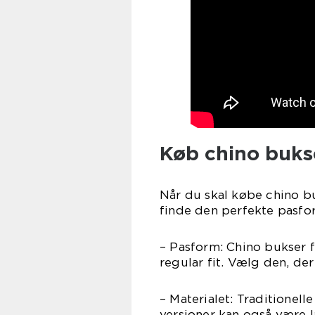
Køb chino buks
Når du skal købe chino buk
finde den perfekte pasfor
– Pasform: Chino bukser få
regular fit. Vælg den, der
– Materialet: Traditionel
versioner kan også være l