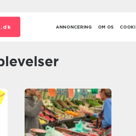
.
dk
ANNONCERING
OM OS
COOKI
plevelser