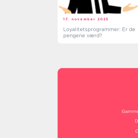
17. november 2025
Loyalitetsprogrammer: Er de
pengene værd?