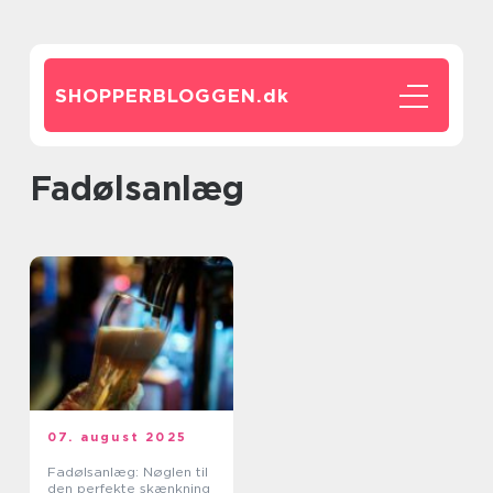
SHOPPERBLOGGEN.
dk
fadølsanlæg
07. august 2025
Fadølsanlæg: Nøglen til
den perfekte skænkning