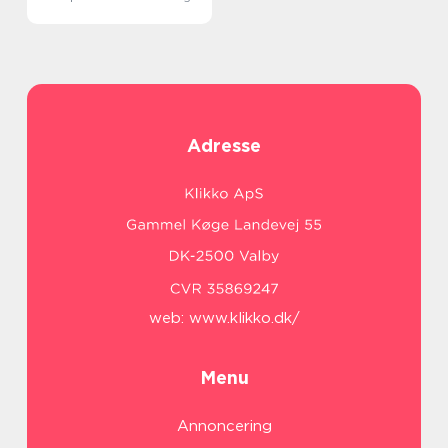
Adresse
web:
www.klikko.dk/
Menu
Annoncering